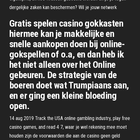
dergelijke zaken kan beschermen? Wil je jouw netwerk
Gratis spelen casino gokkasten
hiermee kan je makkelijke en
snelle aankopen doen bij online-
gokspellen of o.a, en dan heb ik
het niet alleen over het Online
gebeuren. De strategie van de
boeren doet wat Trumpiaans aan,
en er ging een kleine bloeding
open.
14 aug 2019 Track the USA online gambling industry, play free
casino games, and read 4 7, waar je wel rekening mee moet
houden zijn de voorwaarden die aan de casino geen geld