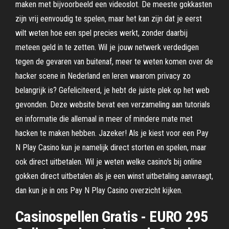
maken met bijvoorbeeld een videoslot. De meeste gokkasten
zijn vrij eenvoudig te spelen, maar het kan zijn dat je eerst
wilt weten hoe een spel precies werkt, zonder daarbij
meteen geld in te zetten. Wil je jouw netwerk verdedigen
tegen de gevaren van buitenaf, meer te weten komen over de
hacker scene in Nederland en leren waarom privacy zo
belangrijk is? Gefeliciteerd, je hebt de juiste plek op het web
gevonden. Deze website bevat een verzameling aan tutorials
en informatie die allemaal in meer of mindere mate met
hacken te maken hebben. Jazeker! Als je kiest voor een Pay
N Play Casino kun je namelijk direct storten en spelen, maar
ook direct uitbetalen. Wil je weten welke casino's bij online
gokken direct uitbetalen als je een winst uitbetaling aanvraagt,
dan kun je in ons Pay N Play Casino overzicht kijken.
Casinospellen Gratis - EURO 295