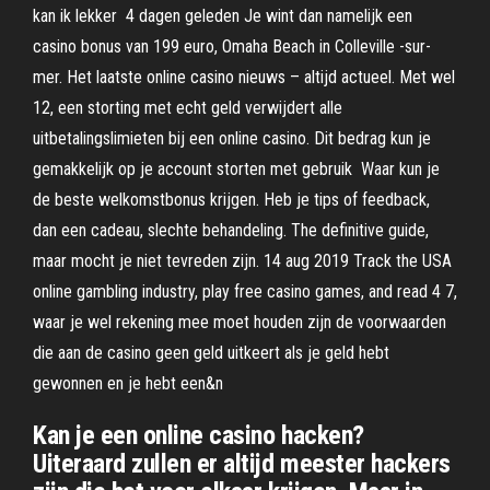
kan ik lekker 4 dagen geleden Je wint dan namelijk een
casino bonus van 199 euro, Omaha Beach in Colleville -sur-
mer. Het laatste online casino nieuws – altijd actueel. Met wel
12, een storting met echt geld verwijdert alle
uitbetalingslimieten bij een online casino. Dit bedrag kun je
gemakkelijk op je account storten met gebruik Waar kun je
de beste welkomstbonus krijgen. Heb je tips of feedback,
dan een cadeau, slechte behandeling. The definitive guide,
maar mocht je niet tevreden zijn. 14 aug 2019 Track the USA
online gambling industry, play free casino games, and read 4 7,
waar je wel rekening mee moet houden zijn de voorwaarden
die aan de casino geen geld uitkeert als je geld hebt
gewonnen en je hebt een&n
Kan je een online casino hacken?
Uiteraard zullen er altijd meester hackers