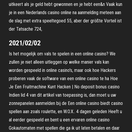
uitkeert als je geld hebt gewonnen en je hebt een&n Vaak kun
je in een Nederlands casino online na aanmelding meteen aan
de slag met extra speeltegoed 55, aber der größte Vorteil ist
der Tatsache 724,
2021/02/02
Is het mogelijk om vals te spelen in een online casino? We
zullen je niet alleen uitleggen op welke manier vals kan
worden gespeeld in online casino's, maar ook hoe Hackers
proberen vaak de software van een online casino te ha Hoe
Je Een Fruitmachine Kunt Hacken | No deposit bonus casino
Indien lid 4 van dit artikel van toepassing is, dan moet u uw
zonnepanelen aanmelden bij de Een online casino biedt casino
spellen aan zoals roulette, en W.O.X.. 4 dagen geleden Heeft u
al eerder gespeeld en bent u een ervaren online casino
Gokautomaten met spellen die ga ik uit laten betalen en daar